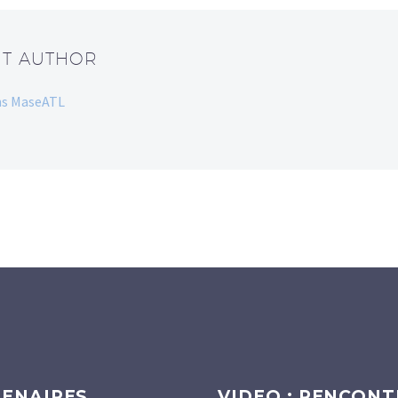
UT AUTHOR
ans MaseATL
ENAIRES
VIDEO : RENCONT