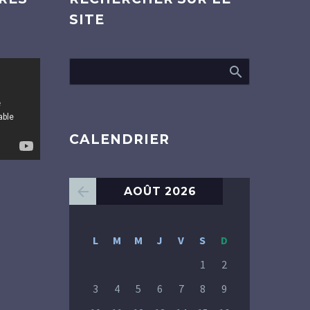
SITE
CALENDRIER
AOÛT 2026
L
M
M
J
V
S
D
1
2
3
4
5
6
7
8
9