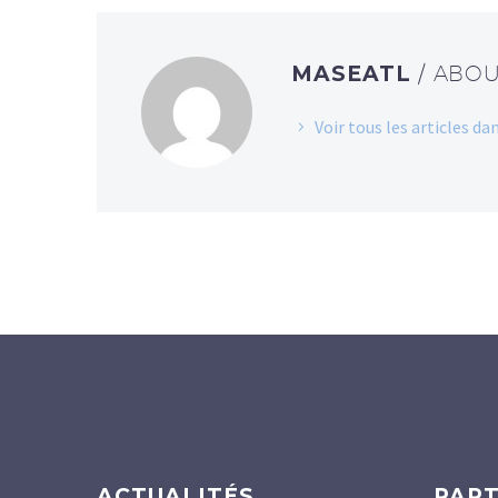
MASEATL
/ ABO
Voir tous les articles d
ACTUALITÉS
PART