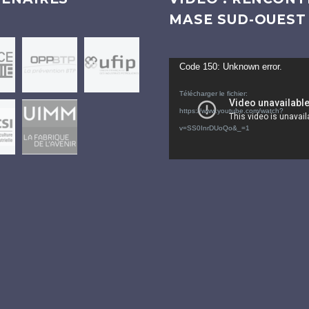
MASE SUD-OUEST
Lecteur
Code 150: Unknown error.
vidéo
Télécharger le fichier:
https://www.youtube.com/watch?
v=SS0InrDUoQo&_=1