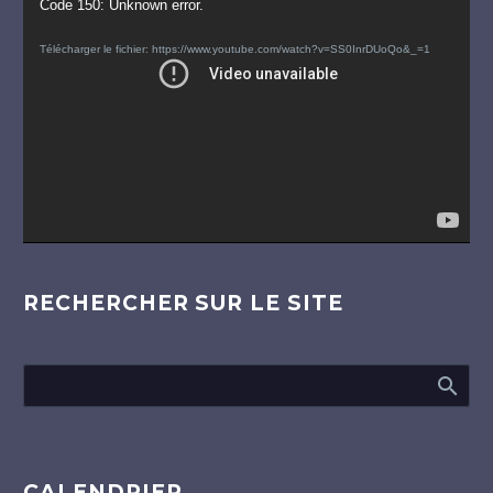
Lecteur
Code 150: Unknown error.
vidéo
Télécharger le fichier: https://www.youtube.com/watch?v=SS0InrDUoQo&_=1
RECHERCHER SUR LE SITE
CALENDRIER