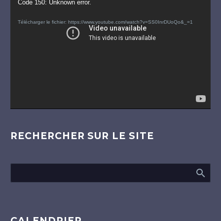
Lecteur
Code 150: Unknown error.
vidéo
Télécharger le fichier: https://www.youtube.com/watch?v=SS0InrDUoQo&_=1
RECHERCHER SUR LE SITE
CALENDRIER