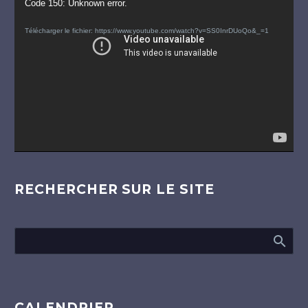
Lecteur
Code 150: Unknown error.
vidéo
Télécharger le fichier: https://www.youtube.com/watch?v=SS0InrDUoQo&_=1
RECHERCHER SUR LE SITE
CALENDRIER