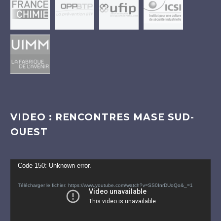
VIDEO : RENCONTRES MASE SUD-
OUEST
Lecteur
Code 150: Unknown error.
vidéo
Télécharger le fichier: https://www.youtube.com/watch?v=SS0InrDUoQo&_=1