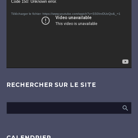
Lecteur
Code 150: Unknown error.
vidéo
Télécharger le fichier: https://www.youtube.com/watch?v=SS0InrDUoQo&_=1
RECHERCHER SUR LE SITE
CALENDRIER