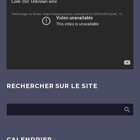
Lecteur
Code 150: Unknown error.
vidéo
Télécharger le fichier: https://www.youtube.com/watch?v=SS0InrDUoQo&_=1
RECHERCHER SUR LE SITE
CALENDRIER