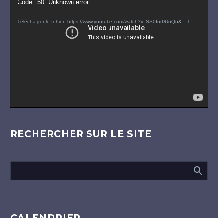
Lecteur
Code 150: Unknown error.
vidéo
Télécharger le fichier: https://www.youtube.com/watch?v=SS0InrDUoQo&_=1
RECHERCHER SUR LE SITE
CALENDRIER