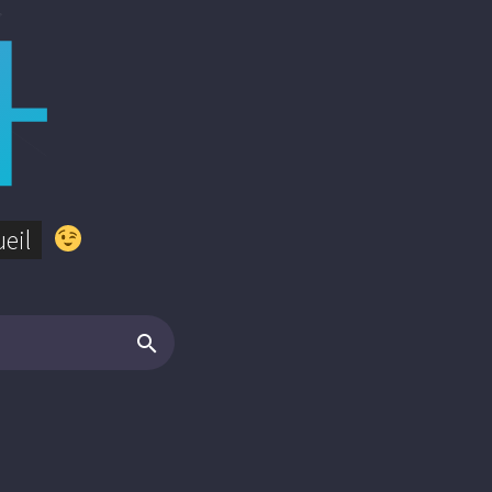
4
ueil