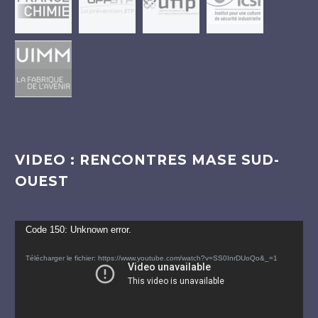
VIDEO : RENCONTRES MASE SUD-
OUEST
Lecteur
Code 150: Unknown error.
vidéo
Télécharger le fichier: https://www.youtube.com/watch?v=SS0InrDUoQo&_=1