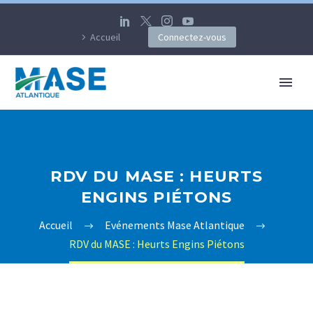
Accueil
Connectez-vous
RDV DU MASE : HEURTS
ENGINS PIÉTONS
Accueil
Evénements Mase Atlantique
RDV du MASE : Heurts Engins Piétons