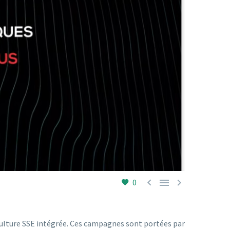



0
culture SSE intégrée. Ces campagnes sont portées par