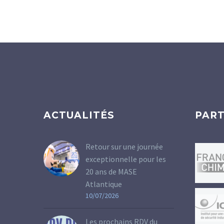
ACTUALITÉS
PART
Retour sur une journée
exceptionnelle pour les
20 ans de MASE
Atlantique
10/07/2026
Les prochains RDV du