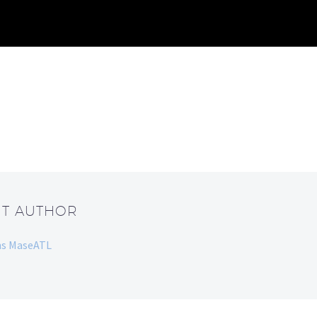
UT AUTHOR
ans MaseATL