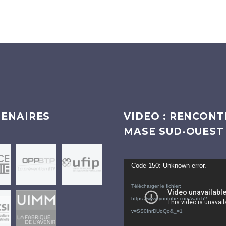
ENAIRES
VIDEO : RENCONT
MASE SUD-OUEST
Lecteur
Code 150: Unknown error.
vidéo
Télécharger le fichier:
https://www.youtube.com/watch?
v=SS0InrDUoQo&_=1