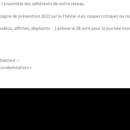
e l’ensemble des adhérents de notre réseau.
agne de prévention 2021 sur le thème «Les risques critiques ou ri
 (vidéos, affiches, dépliants…) prévue le 28 avril pour la journée mo
n hauteur »
 /condamnation »