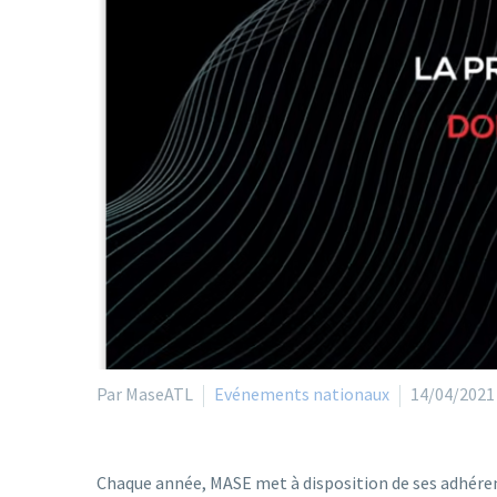
Par MaseATL
Evénements nationaux
14/04/2021
Chaque année, MASE met à disposition de ses adhéren