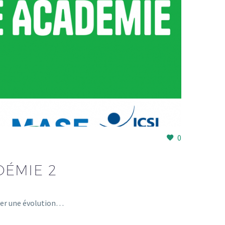
0
ÉMIE 2
cer une évolution…