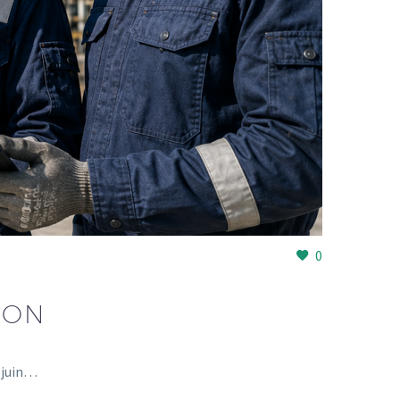
0
ION
r juin…