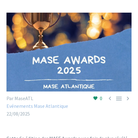



Par MaseATL
0
Evénements Mase Atlantique
22/08/2025