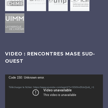
VIDEO : RENCONTRES MASE SUD-
OUEST
Lecteur
Code 150: Unknown error.
vidéo
Télécharger le fichier: https://www.youtube.com/watch?v=SS0InrDUoQo&_=1