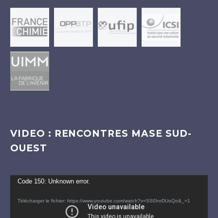
VIDEO : RENCONTRES MASE SUD-
OUEST
Lecteur
Code 150: Unknown error.
vidéo
Télécharger le fichier: https://www.youtube.com/watch?v=SS0InrDUoQo&_=1