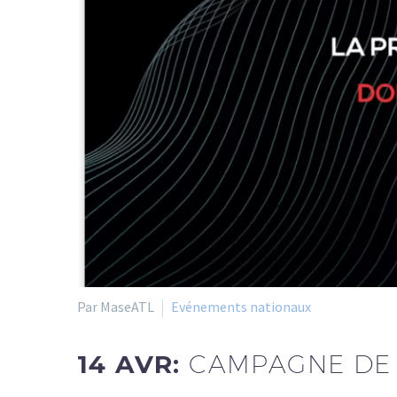
Par MaseATL
Evénements nationaux
14 AVR:
CAMPAGNE DE 