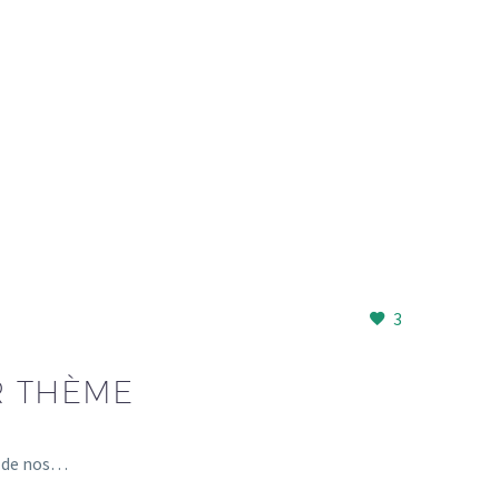
3
R THÈME
e de nos…