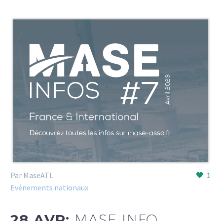
Par MaseATL
1
Evénements nationaux
28 AVR:
MASE INFO